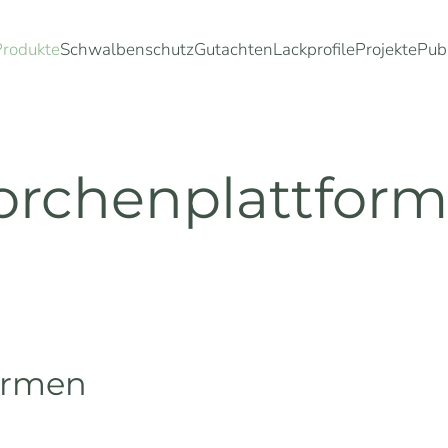
Produkte
Schwalbenschutz
Gutachten
Lackprofile
Projekte
Pub
orchenplattfor
ormen