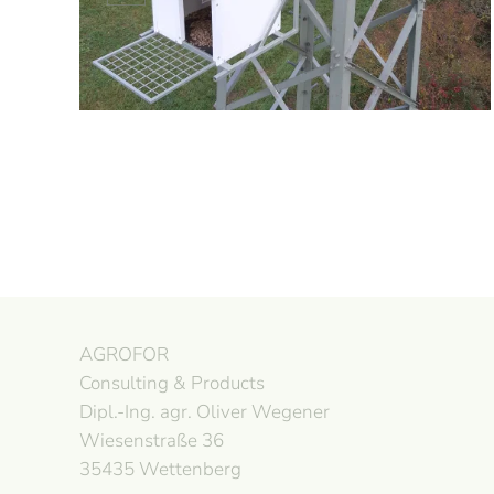
AGROFOR
Consulting & Products
Dipl.-Ing. agr. Oliver Wegener
Wiesenstraße 36
35435 Wettenberg