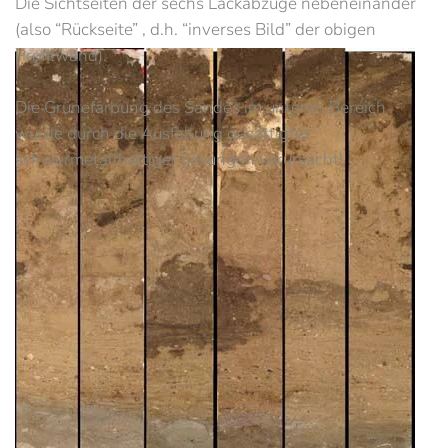
Die Sichtseiten der sechs Lackabzüge nebeneinander
(also “Rückseite” , d.h. “inverses Bild” der obigen
Profilwand).
Die Grünefärbung des Sandes im unteren Bereich
wurde durch die Ausfällung gesättigter
schwermetallhaltiger Lösungen verursacht!