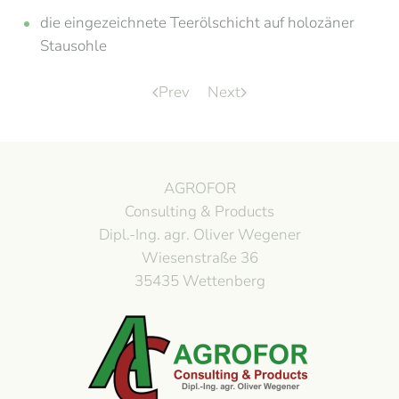
die eingezeichnete Teerölschicht auf holozäner
Stausohle
Prev
Next
AGROFOR
Consulting & Products
Dipl.-Ing. agr. Oliver Wegener
Wiesenstraße 36
35435 Wettenberg