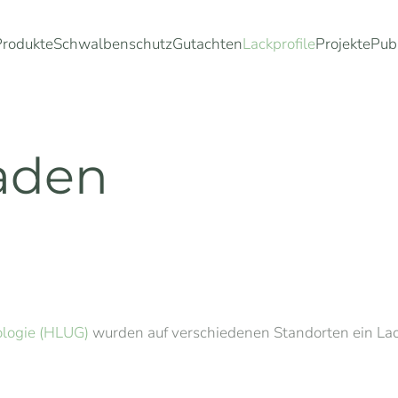
Produkte
Schwalbenschutz
Gutachten
Lackprofile
Projekte
Pub
aden
logie (HLUG)
wurden auf verschiedenen Standorten ein Lackp