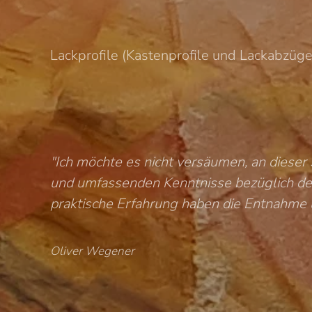
Lackprofile (Kastenprofile und Lackabzüge)
"Ich möchte es nicht versäumen, an dieser 
und umfassenden Kenntnisse bezüglich der 
praktische Erfahrung haben die Entnahme u
Oliver Wegener