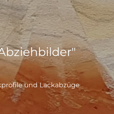
 Abziehbilder"
ckprofile und Lackabzüge