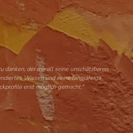
zu danken, der mir all seine unschätzbaren
undiertes Wissen und seine langjährige
ckprofile erst möglich gemacht."