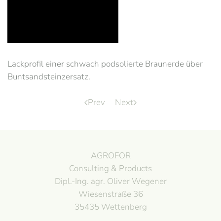
Lackprofil einer schwach podsolierte Braunerde über
Buntsandsteinzersatz.
Prev
Next
AGROFOR
Consulting & Products
Dipl.-Ing. agr. Oliver Wegener
Wiesenstraße 36
35435 Wettenberg