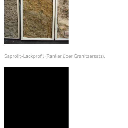
Saprolit-Lackprofil (Ranker über Granitzersatz).